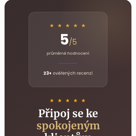
★ ★ ★ ★ ★
5
/5
průměrné hodnocení
23+
ověřených recenzí
★ ★ ★ ★ ★
Připoj se ke
spokojeným