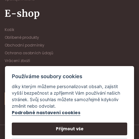
E-shop
Košík
Oblíbené produkty
Obchodní podmínky
Ochrana osobních údajů
Vrácení zboží
Používáme soubory cookies
Platební metody
díky kterým můžeme personalizovat obsah, zajistit
vyšší bezpečnost a zpříjemnit Vám používání našich
stránek. Svůj souhlas můžete samozřejmě kdykoliv
změnit nebo odvolat.
Podrobné nastavení cookies
Přijmout vše