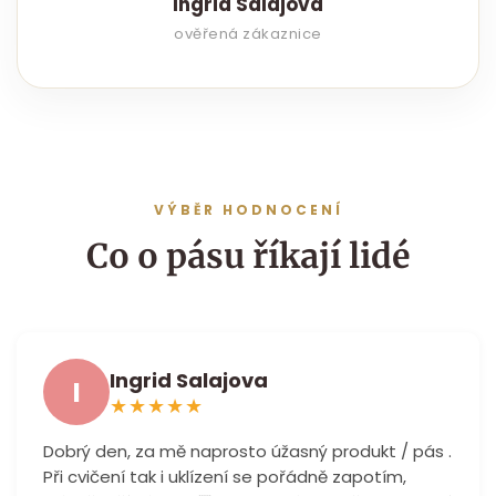
Ingrid Salajova
ověřená zákaznice
VÝBĚR HODNOCENÍ
Co o pásu říkají lidé
Ingrid Salajova
I
★
★
★
★
★
Dobrý den, za mě naprosto úžasný produkt / pás .
Při cvičení tak i uklízení se pořádně zapotím,