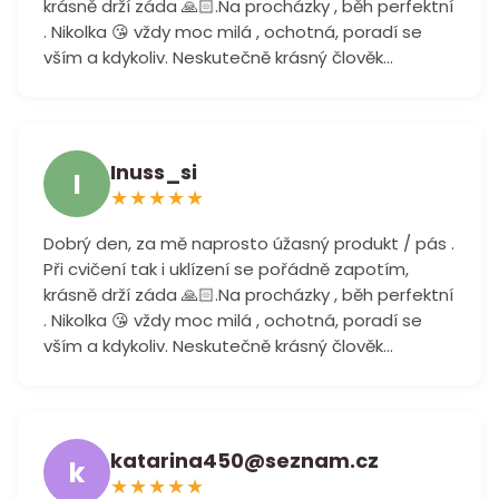
krásně drží záda 🙏🏻.Na procházky , běh perfektní
. Nikolka 😘 vždy moc milá , ochotná, poradí se
vším a kdykoliv. Neskutečně krásný člověk...
Inuss_si
I
★
★
★
★
★
Dobrý den, za mě naprosto úžasný produkt / pás .
Při cvičení tak i uklízení se pořádně zapotím,
krásně drží záda 🙏🏻.Na procházky , běh perfektní
. Nikolka 😘 vždy moc milá , ochotná, poradí se
vším a kdykoliv. Neskutečně krásný člověk...
katarina450@seznam.cz
k
★
★
★
★
★