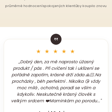
průměrné hodnocení
spokojených klientů
by koupilo znovu
★ ★ ★ ★ ★
„Dobrý den, za mě naprosto úžasný
produkt / pás . Při cvičení tak i uklízení se
pořádně zapotím, krásně drží záda 🙏🏻.Na
procházky , běh perfektní . Nikolka 😘 vždy
moc milá , ochotná, poradí se vším a
kdykoliv. Neskutečně krásný člověk s
velkým srdcem ❤️Maminkám po porodu..."