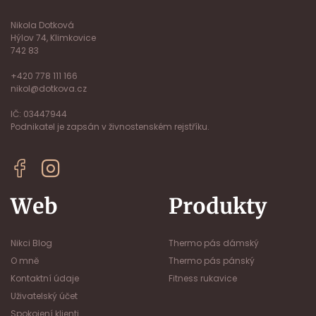
Nikola Dotková
Hýlov 74, Klimkovice
742 83
+420 778 111 166
nikol@dotkova.cz
IČ: 03447944
Podnikatel je zapsán v živnostenském rejstříku.
Web
Produkty
Nikci Blog
Thermo pás dámský
O mně
Thermo pás pánský
Kontaktní údaje
Fitness rukavice
Uživatelský účet
Spokojení klienti