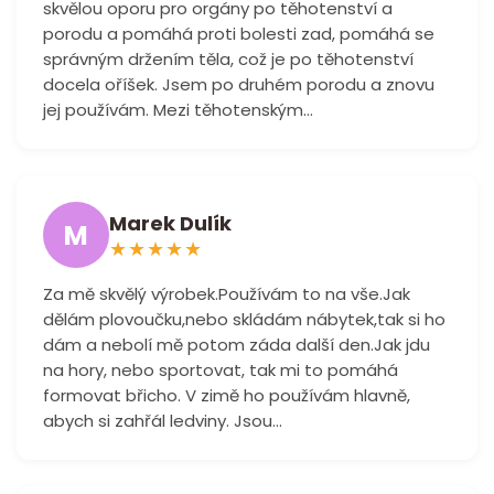
skvělou oporu pro orgány po těhotenství a
porodu a pomáhá proti bolesti zad, pomáhá se
správným držením těla, což je po těhotenství
docela oříšek. Jsem po druhém porodu a znovu
jej používám. Mezi těhotenským...
Marek Dulík
M
★
★
★
★
★
Za mě skvělý výrobek.Používám to na vše.Jak
dělám plovoučku,nebo skládám nábytek,tak si ho
dám a nebolí mě potom záda další den.Jak jdu
na hory, nebo sportovat, tak mi to pomáhá
formovat břicho. V zimě ho používám hlavně,
abych si zahřál ledviny. Jsou...