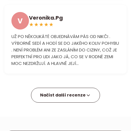
Veronika.Pg
V
★
★
★
★
★
UŽ PO NĚKOLIKÁTÉ OBJEDNÁVÁM PÁS OD NIKČI .
VÝBORNĚ SEDÍ A HODÍ SE DO JAKÈHO KOLIV POHYBU
. NENÍ PROBLÉM ANI ZE ZASLÁNÍM DO CIZINY, COŽ JE
PERFEKTNÍ PRO LIDI JAKO JÁ, CO SE V RODNÉ ZEMI
MOC NEZDRŽUJÍ. A HLAVNĚ JEJÍ...
Načíst další recenze