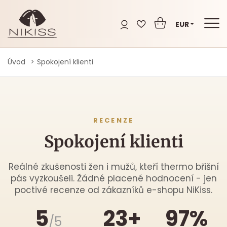
EUR
Úvod
Spokojení klienti
RECENZE
Spokojení klienti
Reálné zkušenosti žen i mužů, kteří thermo břišní
pás vyzkoušeli. Žádné placené hodnocení - jen
poctivé recenze od zákazníků e-shopu NiKiss.
5
23+
97%
/5