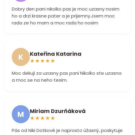
Dobry den pani nikolko pas je moc uzasny nosim
ho a drzi krasne pater a je prijemny.Jsem moc
rada ze ho mam a moc rada ho nosim
Kateřina Katarina
K
★
★
★
★
★
Moc dekuji za uzasny pas pani Nikolko ste uzasna
a moc se na neho tesim.
Miriam Dzurňáková
M
★
★
★
★
★
Pás od Niki Dotkové je naprosto úžasný, poskytuje