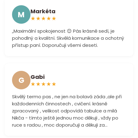
Markéta
M
★
★
★
★
★
„Maximální spokojenost 😊 Pás krásně sedí, je
pohodlný a kvalitní. Skvělá komunikace a ochotný
přístup paní. Doporučuji všemi deseti.
Gabi
G
★
★
★
★
★
Skvělý termo pas , ne jen na bolavá záda ,ale při
každodenních činnostech , cvičení. krásně
zpracovaný , velikost odpovídá tabulce a milá
Nikča - tímto ještě jednou moc děkuji , vždy po
ruce s radou , moc doporučuji a děkuji za...